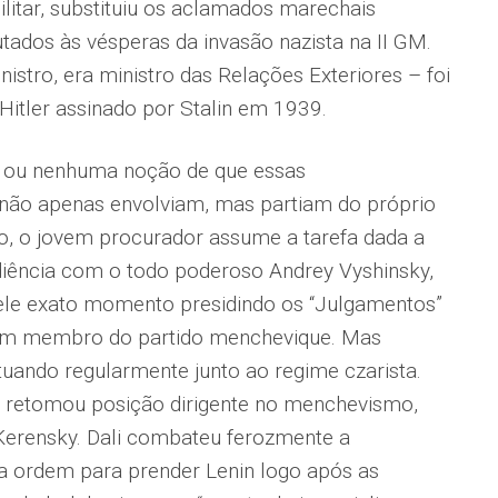
litar, substituiu os aclamados marechais
tados às vésperas da invasão nazista na II GM.
istro, era ministro das Relações Exteriores – foi
itler assinado por Stalin em 1939.
a ou nenhuma noção de que essas
não apenas envolviam, mas partiam do próprio
o, o jovem procurador assume a tarefa dada a
iência com o todo poderoso Andrey Vyshinsky,
ele exato momento presidindo os “Julgamentos”
i um membro do partido menchevique. Mas
uando regularmente junto ao regime czarista.
, retomou posição dirigente no menchevismo,
Kerensky. Dali combateu ferozmente a
 a ordem para prender Lenin logo após as