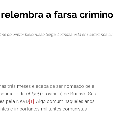
 relembra a farsa crimin
ilme do diretor bielorrusso Sergei Loznitsa está em cartaz nos ci
nas três meses e acaba de ser nomeado pela
rocurador da
oblast
(província) de Briansk. Seu
tes pela NKVD
[1]
. Algo comum naqueles anos,
entes e importantes militantes comunistas