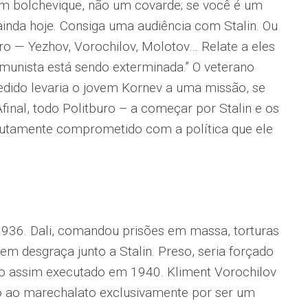
um bolchevique, não um covarde; se você é um
inda hoje. Consiga uma audiência com Stalin. Ou
 — Yezhov, Vorochilov, Molotov… Relate a eles
omunista está sendo exterminada.” O veterano
edido levaria o jovem Kornev a uma missão, se
Afinal, todo Politburo – a começar por Stalin e os
lutamente comprometido com a política que ele
1936. Dali, comandou prisões em massa, torturas
 em desgraça junto a Stalin. Preso, seria forçado
endo assim executado em 1940. Kliment Vorochilov
o ao marechalato exclusivamente por ser um