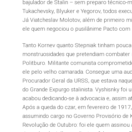
bajulador de Stalin – sem preparo técnico-mi
Tukachevsky, Blyuker e Yegorov, todos execu
Já Viatcheslav Molotov, além de primeiro min
ele quem negociou o pusilânime Pacto com H
Tanto Kornev quanto Stepniak tinham pouc
monstruosidades que pretendiam combater 
Politburo. Militante comunista comprometid
ele pelo velho camarada. Consegue uma aud
Procurador Geral da URSS, que estava naqu
do Grande Expurgo stalinista. Vyshisnky fo
acabou dedicando-se à advocacia e, assim at
Após a queda do czar, em fevereiro de 1917
assumindo cargo no Governo Provisório de 
Revolução de Outubro: foi ele quem assinou