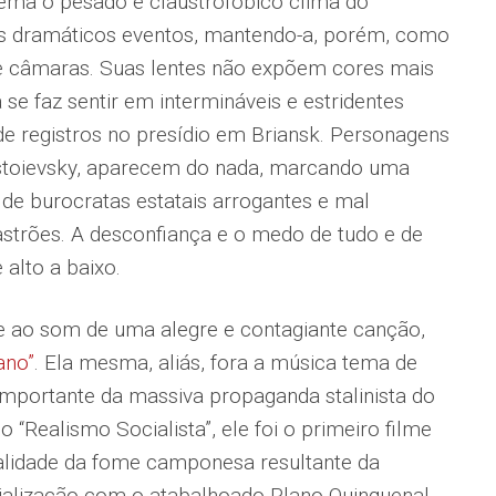
cinema o pesado e claustrofóbico clima do
os dramáticos eventos, mantendo-a, porém, como
e câmaras. Suas lentes não expõem cores mais
 se faz sentir em intermináveis e estridentes
 de registros no presídio em Briansk. Personagens
stoievsky, aparecem do nada, marcando uma
 de burocratas estatais arrogantes e mal
strões. A desconfiança e o medo de tudo e de
alto a baixo.
e ao som de uma alegre e contagiante canção,
ano”
. Ela mesma, aliás, fora a música tema de
importante da massiva propaganda stalinista do
“Realismo Socialista”, ele foi o primeiro filme
alidade da fome camponesa resultante da
rialização com o atabalhoado Plano Quinquenal,