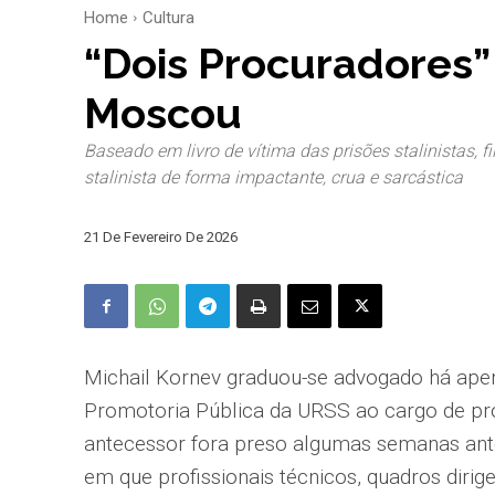
Home
Cultura
“Dois Procuradores”
Moscou
Baseado em livro de vítima das prisões stalinistas, f
stalinista de forma impactante, crua e sarcástica
21 De Fevereiro De 2026
Michail Kornev graduou-se advogado há ape
Promotoria Pública da URSS ao cargo de p
antecessor fora preso algumas semanas an
em que profissionais técnicos, quadros dirig