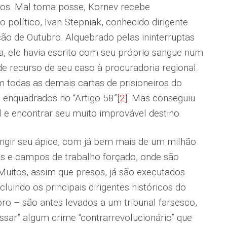
tos. Mal toma posse, Kornev recebe
 político, Ivan Stepniak, conhecido dirigente
ção de Outubro. Alquebrado pelas ininterruptas
ia, ele havia escrito com seu próprio sangue num
e recurso de seu caso à procuradoria regional.
m todas as demais cartas de prisioneiros do
s enquadrados no “Artigo 58”
[2]
. Mas conseguiu
 e encontrar seu muito improvável destino.
atingir seu ápice, com já bem mais de um milhão
es e campos de trabalho forçado, onde são
Muitos, assim que presos, já são executados
uindo os principais dirigentes históricos do
ro – são antes levados a um tribunal farsesco,
sar” algum crime “contrarrevolucionário” que