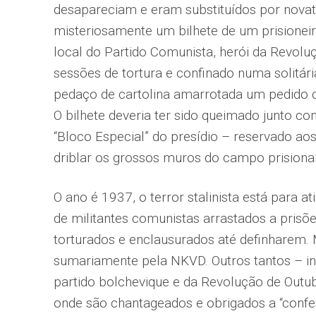
desapareciam e eram substituídos por nova
misteriosamente um bilhete de um prisioneiro
local do Partido Comunista, herói da Revolu
sessões de tortura e confinado numa solitár
pedaço de cartolina amarrotada um pedido d
O bilhete deveria ter sido queimado junto co
“Bloco Especial” do presídio – reservado ao
driblar os grossos muros do campo prisional
O ano é 1937, o terror stalinista está para 
de militantes comunistas arrastados a prisõ
torturados e enclausurados até definharem. 
sumariamente pela NKVD. Outros tantos – incl
partido bolchevique e da Revolução de Outub
onde são chantageados e obrigados a “confes