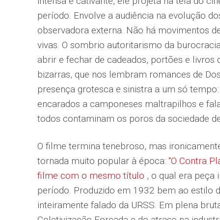
intensa e cativante, ele projeta na tela do 
período. Envolve a audiência na evolução d
observadora externa. Não há movimentos d
vivas. O sombrio autoritarismo da burocracia
abrir e fechar de cadeados, portões e livros
bizarras, que nos lembram romances de Do
presença grotesca e sinistra a um só tempo:
encarados a camponeses maltrapilhos e fala
todos contaminam os poros da sociedade de 
O filme termina tenebroso, mas ironicament
tornada muito popular à época:
“O Contra Pl
filme com o mesmo título
, o qual era peça 
período. Produzido em 1932 bem ao estilo do 
inteiramente falado da URSS. Em plena brut
Coletivização Forçada e do atraso na indust