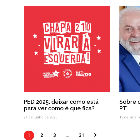
PED 2025: deixar como está
Sobre o
para ver como é que fica?
PT
21 de junho de 2025
15 de janeir
1
2
3
...
31