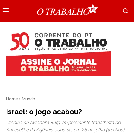
Home
Mundo
Israel: o jogo acabou?
Crônica de Avraham Burg, ex-presidente trabalhista do
Knesset* e da Agência Judaica, em 26 de julho (trechos)