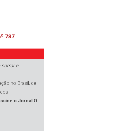
nº 787
 narrar e
ção no Brasil, de
 dos
ssine o Jornal O