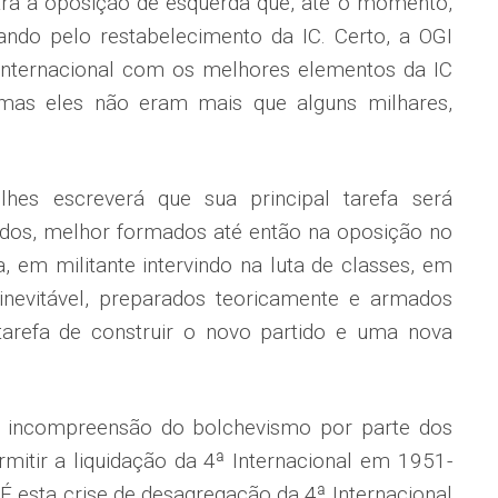
ra a oposição de esquerda que, até o momento,
ndo pelo restabelecimento da IC. Certo, a OGI
internacional com os melhores elementos da IC
mas eles não eram mais que alguns milhares,
lhes escreverá que sua principal tarefa será
idos, melhor formados até então na oposição no
, em militante intervindo na luta de classes, em
inevitável, preparados teoricamente e armados
tarefa de construir o novo partido e uma nova
ta incompreensão do bolchevismo por parte dos
ermitir a liquidação da 4ª Internacional em 1951-
 É esta crise de desagregação da 4ª Internacional