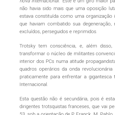
nova Internacional.”
Este é um giro maior pa
não havia sido mais que uma oposição luta
estava constituída como uma organização 
que haviam combatido sua degeneração, 
excluídos, perseguidos e reprimidos.
Trotsky tem consciência, e, além disso, 
transformar o núcleo de militantes convenc
interior dos PCs numa atitude propagandista
quadros operários da onda revolucionária 
praticamente para enfrentar a gigantesca 
Internacional.
Esta questão não é secundária, pois é es
dirigentes trotsquistas franceses, que vai p
53, sob a orientação de P. Franck, M. Pablo.