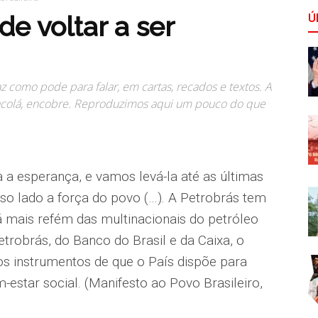
de voltar a ser
Ú
az como pode para falar, em cartas, recados e textos. A
acolá, encobre. Reproduzimos aqui um pouco do que
 a esperança, e vamos levá-la até as últimas
o lado a força do povo (…). A Petrobrás tem
erá mais refém das multinacionais do petróleo
etrobrás, do Banco do Brasil e da Caixa, o
s instrumentos de que o País dispõe para
star social. (Manifesto ao Povo Brasileiro,