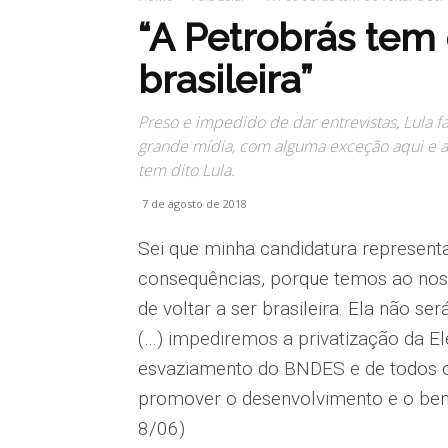
“A Petrobrás tem 
brasileira”
Preso e impedido de dar entrevistas, Lula f
grande mídia, com alguma exceção aqui e 
tem dito Lula.
7 de agosto de 2018
Sei que minha candidatura representa
consequências, porque temos ao noss
de voltar a ser brasileira. Ela não s
(…) impediremos a privatização da El
esvaziamento do BNDES e de todos o
promover o desenvolvimento e o bem-e
8/06)