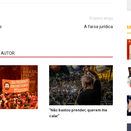
Próximo artigo
s
A farsa jurídica
M
 AUTOR
“Não bastou prender, querem me
calar”