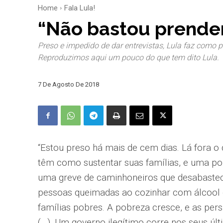
Home
Fala Lula!
“Não bastou prender
Preso e impedido de dar entrevistas, Lula faz como p
Reproduzimos aqui um pouco do que tem dito Lula.
7 De Agosto De 2018
“Estou preso há mais de cem dias. Lá fora 
têm como sustentar suas famílias, e uma po
uma greve de caminhoneiros que desabastec
pessoas queimadas ao cozinhar com álcool d
famílias pobres. A pobreza cresce, e as per
(…). Um governo ilegítimo corre nos seus úl