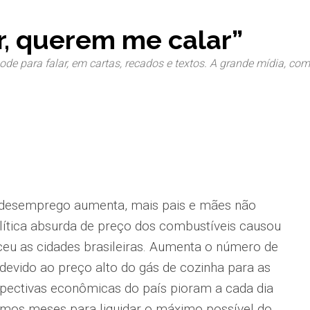
, querem me calar”
ode para falar, em cartas, recados e textos. A grande mídia, co
o desemprego aumenta, mais pais e mães não
lítica absurda de preço dos combustíveis causou
eu as cidades brasileiras. Aumenta o número de
evido ao preço alto do gás de cozinha para as
spectivas econômicas do país pioram a cada dia
timos meses para liquidar o máximo possível do