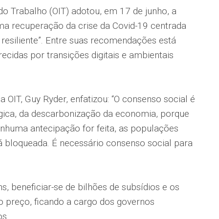
do Trabalho (OIT) adotou, em 17 de junho, a
ma recuperação da crise da Covid-19 centrada
e resiliente”. Entre suas recomendações está
cidas por transições digitais e ambientais
 da OIT, Guy Ryder, enfatizou: “O consenso social é
ógica, da descarbonização da economia, porque
enhuma antecipação for feita, as populações
á bloqueada. É necessário consenso social para
s, beneficiar-se de bilhões de subsídios e os
o preço, ficando a cargo dos governos
os.