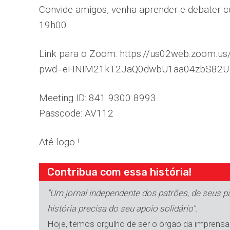
Convide amigos, venha aprender e debater c
19h00.
Link para o Zoom: https://us02web.zoom.u
pwd=eHNIM21kT2JaQ0dwbU1aa04zbS82U
Meeting ID: 841 9300 8993
Passcode: AV112
Até logo !
Contribua com essa história!
"Um jornal independente dos patrões, de seus par
história precisa do seu apoio solidário".
Hoje, temos orgulho de ser o órgão da imprensa 