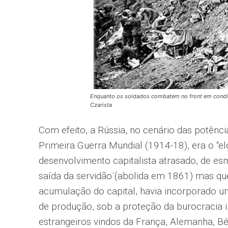
Enquanto os soldados combatem no front em condiç
Czarista
Com efeito, a Rússia, no cenário das potênci
Primeira Guerra Mundial (1914-18), era o “el
desenvolvimento capitalista atrasado, de e
saída da servidão´(abolida em 1861) mas que,
acumulação do capital, havia incorporado u
de produção, sob a proteção da burocracia im
estrangeiros vindos da França, Alemanha, Bé