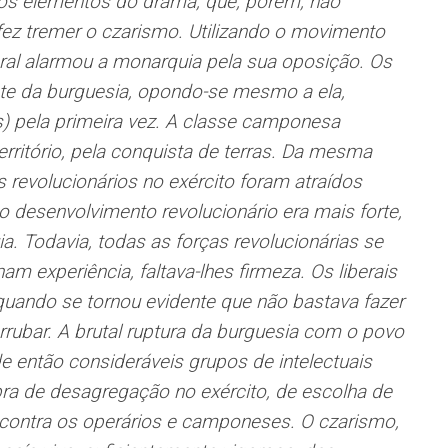
s os elementos do drama, que, porém, não
fez tremer o czarismo. Utilizando o movimento
ral alarmou a monarquia pela sua oposição. Os
te da burguesia, opondo-se mesmo a ela,
) pela primeira vez. A classe camponesa
rritório, pela conquista de terras. Da mesma
s revolucionários no exército foram atraídos
 desenvolvimento revolucionário era mais forte,
. Todavia, todas as forças revolucionárias se
am experiência, faltava-lhes firmeza. Os liberais
uando se tornou evidente que não bastava fazer
rrubar. A brutal ruptura da burguesia com o povo
e então consideráveis grupos de intelectuais
bra de desagregação no exército, de escolha de
a contra os operários e camponeses. O czarismo,