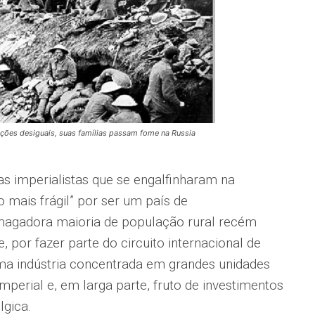
ões desiguais, suas famílias passam fome na Russia
as imperialistas que se engalfinharam na
o mais frágil” por ser um país de
smagadora maioria de população rural recém
 por fazer parte do circuito internacional de
ma indústria concentrada em grandes unidades
perial e, em larga parte, fruto de investimentos
lgica.