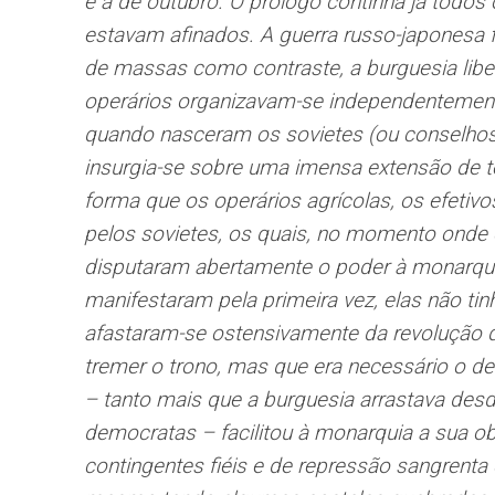
e a de outubro. O prólogo continha já todo
estavam afinados. A guerra russo-japonesa 
de massas como contraste, a burguesia libe
operários organizavam-se independentemen
quando nasceram os sovietes (ou conselhos
insurgia-se sobre uma imensa extensão de te
forma que os operários agrícolas, os efetivo
pelos sovietes, os quais, no momento onde o
disputaram abertamente o poder à monarquia
manifestaram pela primeira vez, elas não tinh
afastaram-se ostensivamente da revolução q
tremer o trono, mas que era necessário o de
– tanto mais que a burguesia arrastava desd
democratas – facilitou à monarquia a sua o
contingentes fiéis e de repressão sangrent