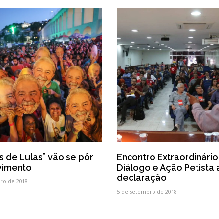
s de Lulas” vão se pôr
Encontro Extraordinário
imento
Diálogo e Ação Petista
declaração
ro de 2018
5 de setembro de 2018