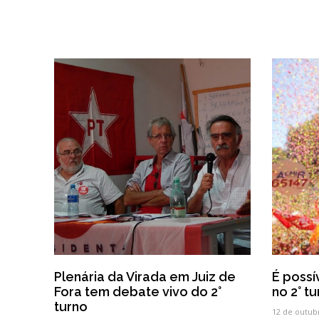
Plenária da Virada em Juiz de
É possí
Fora tem debate vivo do 2°
no 2° tu
turno
12 de outub