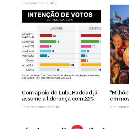
23 de outubro de 2018
Com apoio de Lula, Haddad já
“Milhõe
assume a liderança com 22%
em mov
13 de setembro de 2018
8 de setemb