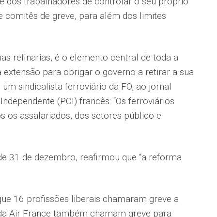
 dos trabalhadores de controlar o seu próprio
 comitês de greve, para além dos limites
nas refinarias, é o elemento central de toda a
 extensão para obrigar o governo a retirar a sua
m sindicalista ferroviário da FO, ao jornal
Independente (POI) francês: “Os ferroviários
 os assalariados, dos setores público e
de 31 de dezembro, reafirmou que “a reforma
e 16 profissões liberais chamaram greve a
tos da Air France também chamam greve para