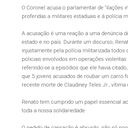
O Coronel acusa o parlamentar de “ilações in
proferidas a militares estaduais e à polícia m
A acusação é uma reação a uma denúncia de 
estado e no país. Durante um discurso, Ren
injustamente pela polícia militarizada tod
policiais envolvidos em operações violentas 
referindo-se a episódios que ele havia citad
que 5 jovens acusados de roubar um carro f
recente morte de Claudiney Teles Jr., vítima
Renato tem cumprido um papel essencial ao d
toda a nossa solidariedade.
O pedido de cassação é absurdo, não só porq