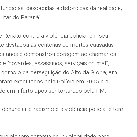
fundadas, descabidas e distorcidas da realidade,
ilitar do Paraná”.
Renato contra a violência policial em seu
ato destacou as centenas de mortes causadas
os os anos e demonstrou coragem ao chamar os
de “covardes, assassinos, serviçais do mal”,
o, como o da perseguição do Alto da Glória, em
oram executados pela Polícia em 2005 e a
 de um infarto após ser torturado pela PM.
enunciar o racismo e a violência policial e tem
ue ele tem garantia de inviolabilidade para