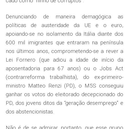
cado como “ninho de corruptos”.
Denunciando de maneira demagó­gica as
políticas de austeridade da UE e o euro,
apoiando-se no isolamento da Itália diante dos
600 mil imigrantes que entraram na península
nos últi­mos anos, comprometendo-se a rever a
Lei Fornero (que adiou a idade de iní­cio da
aposentadoria para 67 anos) ou o Jobs Act
(contrarreforma trabalhis­ta), do ex-primeiro-
ministro Matteo Renzi (PD), o M5S conseguiu
ganhar os votos do eleitorado decepcionado do
PD, dos jovens ditos da “geração desemprego” e
dos abstencionistas.
Não é de se admirar, portanto, que esse grupo